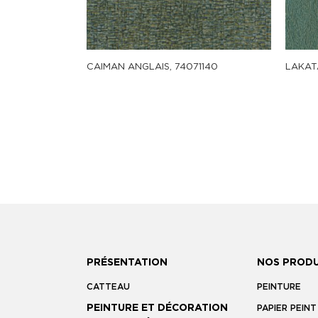
CAIMAN ANGLAIS, 74071140
LAKAT
PRÉSENTATION
NOS PRODU
CATTEAU
PEINTURE
PEINTURE ET DÉCORATION
PAPIER PEINT