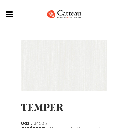
TEMPER
UGS :
34505