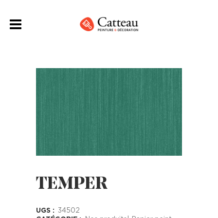
TEMPER
UGS :
34502