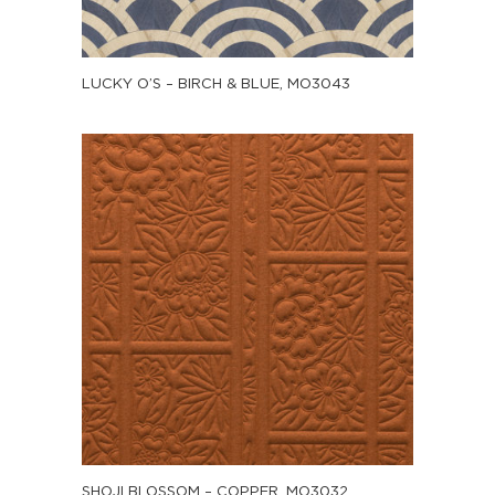
LUCKY O’S – BIRCH & BLUE, MO3043
SHOJI BLOSSOM – COPPER, MO3032