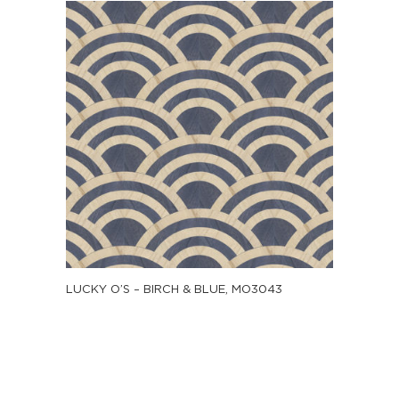
LUCKY O’S – BIRCH & BLUE, MO3043